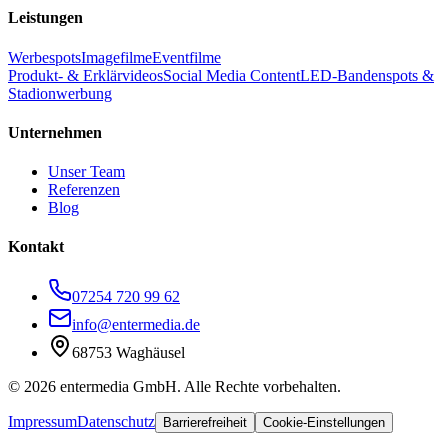
Leistungen
Werbespots
Imagefilme
Eventfilme
Produkt- & Erklärvideos
Social Media Content
LED-Bandenspots &
Stadionwerbung
Unternehmen
Unser Team
Referenzen
Blog
Kontakt
07254 720 99 62
info@entermedia.de
68753 Waghäusel
©
2026
entermedia GmbH. Alle Rechte vorbehalten.
Impressum
Datenschutz
Barrierefreiheit
Cookie-Einstellungen